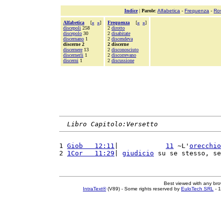
Indice
|
Parole
:
Alfabetica
-
Frequenza
-
Ro
Alfabetica
[
«
»
]
Frequenza
[
«
»
]
discepoli
258
2
dirotto
discepolo
30
2
disabitate
discernano
1
2
discendeva
discerne 2
2 discerne
discernere
13
2
disconosciuto
discernerli
1
2
discorrevano
discerni
1
2
discussione
Libro Capitolo:Versetto
1 
Giob   12:11
|            
11
 ~L'
orecchio
2 
1Cor   11:29
| 
giudicio
 su se stesso, se
Best viewed with any br
IntraText®
(V89) - Some rights reserved by
EuloTech SRL
- 1