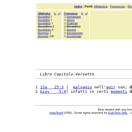
Indice
|
Parole
:
Alfabetica
-
Frequenza
-
Ro
Alfabetica
[
«
»
]
Frequenza
[
«
»
]
discenderà
1
2
dirittamente
discendere
1
2
dirotto
discendesti
1
2
disabitate
discendeva 2
2 discendeva
discendono
4
2
discerne
discepola
1
2
disconosciuto
discepoli
258
2
discorrevano
Libro Capitolo:Versetto
1 
1Sa   25:3
 |  
malvagio
 nell'
agir
 suo; 
d
2 
Giov    5:4
| infatti in certi 
momenti
d
Best viewed with any br
IntraText®
(V89) - Some rights reserved by
EuloTech SRL
- 1