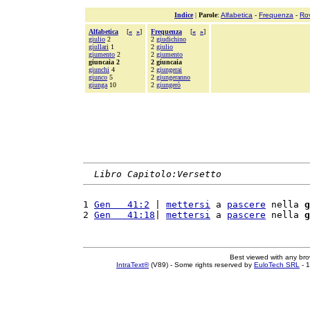
Indice
|
Parole
:
Alfabetica
-
Frequenza
-
Ro
Alfabetica
[
«
»
]
Frequenza
[
«
»
]
giulio
2
2
giudichino
giullari
1
2
giulio
giumento
2
2
giumento
giuncaia 2
2 giuncaia
giunchi
4
2
giungerai
giunco
5
2
giungeranno
giunga
10
2
giungerò
Libro Capitolo:Versetto
1 
Gen   41:2
 | 
mettersi
 a 
pascere
 nella 
g
2 
Gen   41:18
| 
mettersi
 a 
pascere
 nella 
g
Best viewed with any br
IntraText®
(V89) - Some rights reserved by
EuloTech SRL
- 1