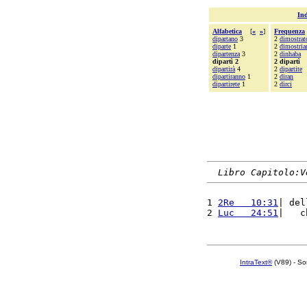
Ind
Alfabetica
[
«
»
]
Frequenza
dipartano
3
2
dimostrat
diparte
1
2
dimostri
dipartenza
3
2
dinhaba
dipartì 2
2 dipartì
dipartirà
4
2
dipartite
dipartiranno
1
2
diran
dipartirete
1
2
dirci
Libro Capitolo:V
1 
2Re   10:31
| del
2 
Luc   24:51
|   c
IntraText®
(V89) - So