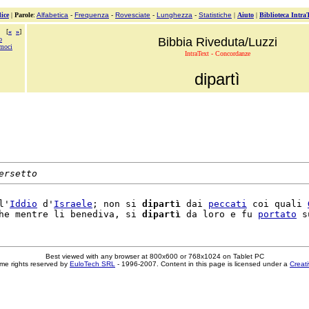
ice
|
Parole
:
Alfabetica
-
Frequenza
-
Rovesciate
-
Lunghezza
-
Statistiche
|
Aiuto
|
Biblioteca Intra
[
«
»
]
o
Bibbia Riveduta/Luzzi
amoci
IntraText - Concordanze
dipartì
ersetto
l'
Iddio
 d'
Israele
; non si 
dipartì
 dai 
peccati
 coi quali 
he mentre li benediva, si 
dipartì
 da loro e fu 
portato
Best viewed with any browser at 800x600 or 768x1024 on Tablet PC
me rights reserved by
EuloTech SRL
- 1996-2007. Content in this page is licensed under a
Creat