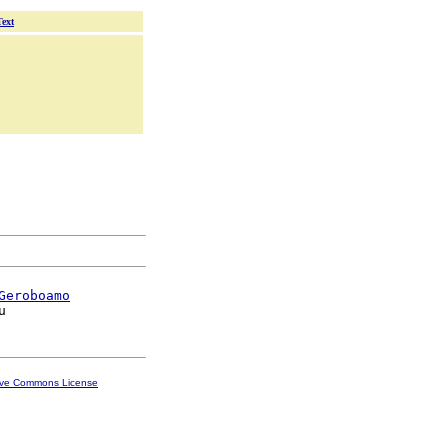
Text
Geroboamo
ive Commons License