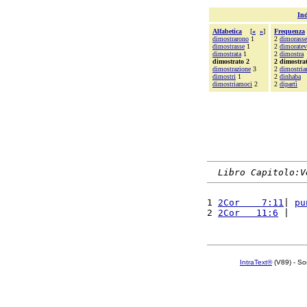
Ind
Alfabetica
[
«
»
]
Frequenza
dimostrarono
1
2
dimorasse
dimostrasse
1
2
dimoratev
dimostrata
1
2
dimostra
dimostrato 2
2 dimostra
dimostrazione
3
2
dimostri
dimostri
1
2
dinhaba
dimostriamoci
2
2
dipartì
Libro Capitolo:V
1 
2Cor    7:11
| 
pu
2 
2Cor   11:6
 |   
IntraText®
(V89) - So