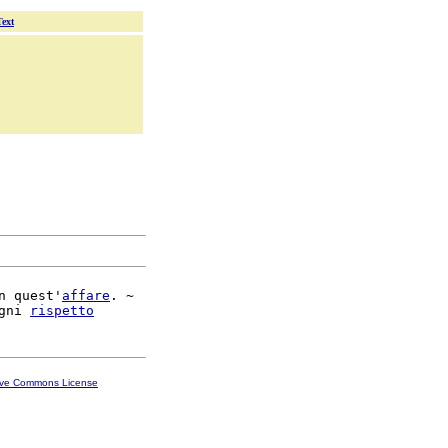
Text
n quest'
affare
. ~

gni 
rispetto
ive Commons License