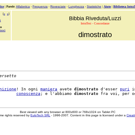
ice
|
Parole
:
Alfabetica
-
Frequenza
-
Rovesciate
-
Lunghezza
-
Statistiche
|
Aiuto
|
Biblioteca Intra
[
«
»
]
Bibbia Riveduta/Luzzi
i
IntraText - Concordanze
to
amoci
dimostrato
ersetto
nizione
! In ogni 
maniera
 avete 
dimostrato
 d'esser 
puri
 i
       
conoscenza
; e l'abbiamo 
dimostrato
 fra voi, per o
Best viewed with any browser at 800x600 or 768x1024 on Tablet PC
me rights reserved by
EuloTech SRL
- 1996-2007. Content in this page is licensed under a
Creat