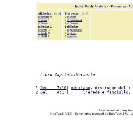
Indice
|
Parole
:
Alfabetica
-
Frequenza
-
Ro
Alfabetica
[
«
»
]
Frequenza
[
«
»
]
differenza
9
2
difesero
differirà
1
2
diffamazioni
differirò
1
2
differenti
differisce 2
2 differisce
differita
3
2
digiunavano
difficile
8
2
digiunò
difficili
9
2
digrigna
Libro Capitolo:Versetto
1 
Deu    7:10
| 
meritano
, distruggendoli; 
2 
Gal    4:1
 |      l'
erede
 è 
fanciullo
, 
Best viewed with any br
IntraText®
(V89) - Some rights reserved by
EuloTech SRL
- 1