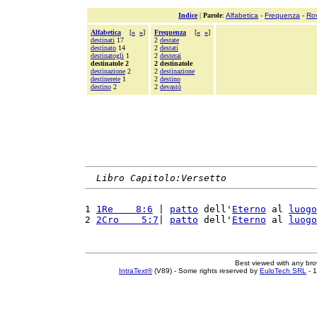
Indice
|
Parole
:
Alfabetica
-
Frequenza
-
Ro
Alfabetica
[
«
»
]
Frequenza
[
«
»
]
destinati
17
2
destate
destinato
14
2
destati
destinatogli
1
2
desterai
destinatole 2
2 destinatole
destinazione
2
2
destinazione
destinerete
1
2
destino
destino
2
2
devastò
Libro Capitolo:Versetto
1 
1Re    8:6
 | 
patto
 dell'
Eterno
 al 
luogo
2 
2Cro    5:7
| 
patto
 dell'
Eterno
 al 
luogo
Best viewed with any br
IntraText®
(V89) - Some rights reserved by
EuloTech SRL
- 1