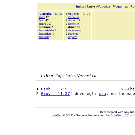
Indice
|
Parole
:
Alfabetica
-
Frequenza
-
Ro
Alfabetica
[
«
»
]
Frequenza
[
«
»
]
dente
12
2
demolirò
denti
47
2
demolisci
dentro 117
2
demolite
denunzia 2
2 denunzia
denunziatelo
1
2
deponevano
denunziato
1
2
depongo
denunzie
1
2
deporre
Libro Capitolo:Versetto
1 
Giob   17:5
 |                    5 ~Chi
2 
Giov   11:57
| dove egli 
era
, ne facesse
Best viewed with any br
IntraText®
(V89) - Some rights reserved by
EuloTech SRL
- 1