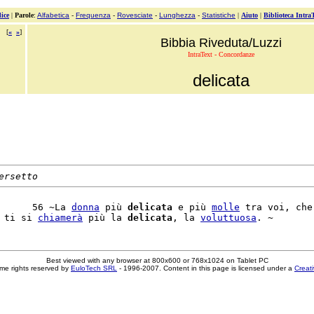
ice
|
Parole
:
Alfabetica
-
Frequenza
-
Rovesciate
-
Lunghezza
-
Statistiche
|
Aiuto
|
Biblioteca Intra
[
«
»
]
Bibbia Riveduta/Luzzi
IntraText - Concordanze
delicata
ersetto
      56 ~La 
donna
 più 
delicata
 e più 
molle
 tra voi, che

 ti si 
chiamerà
 più la 
delicata
, la 
voluttuosa
Best viewed with any browser at 800x600 or 768x1024 on Tablet PC
me rights reserved by
EuloTech SRL
- 1996-2007. Content in this page is licensed under a
Creat