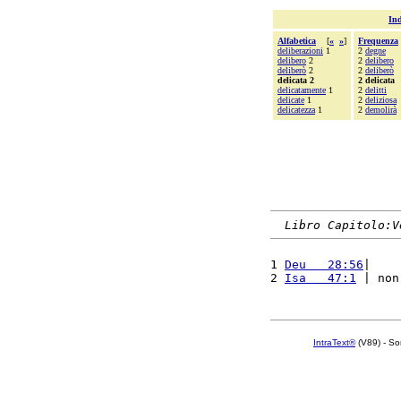
Ind
Alfabetica
[
«
»
]
Frequenza
deliberazioni
1
2
degne
delibero
2
2
delibero
deliberò
2
2
deliberò
delicata 2
2 delicata
delicatamente
1
2
delitti
delicate
1
2
deliziosa
delicatezza
1
2
demolirà
Libro Capitolo:V
1 
Deu   28:56
|    
2 
Isa   47:1
 | non
IntraText®
(V89) - So