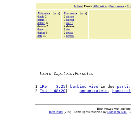
Indice
|
Parole
:
Alfabetica
-
Frequenza
-
Ro
Alfabetica
[
«
»
]
Frequenza
[
«
»
]
datele
2
2
darkon
datelo
1
2
dategli
datemi
6
2
datele
datene 2
2 datene
datevi
1
2
dea
dathan
9
2
decise
dati
75
2
decoro
Libro Capitolo:Versetto
1 
1Re    3:25
| 
bambino
vivo
 in due 
parti
,
2 
Isa   48:20
|     
annunziatelo
, 
banditel
Best viewed with any br
IntraText®
(V89) - Some rights reserved by
EuloTech SRL
- 1