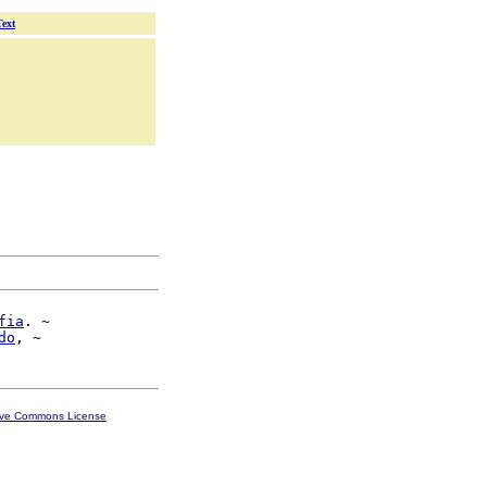
Text
fia
. ~

do
ive Commons License