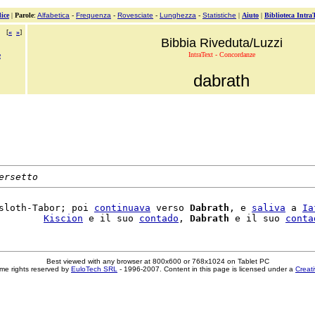
ice
|
Parole
:
Alfabetica
-
Frequenza
-
Rovesciate
-
Lunghezza
-
Statistiche
|
Aiuto
|
Biblioteca Intra
[
«
»
]
Bibbia Riveduta/Luzzi
IntraText - Concordanze
e
dabrath
ersetto
sloth-Tabor; poi 
continuava
 verso 
Dabrath
, e 
saliva
 a 
Ia
        
Kiscion
 e il suo 
contado
, 
Dabrath
 e il suo 
conta
Best viewed with any browser at 800x600 or 768x1024 on Tablet PC
me rights reserved by
EuloTech SRL
- 1996-2007. Content in this page is licensed under a
Creat