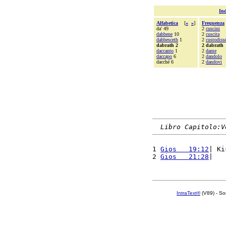
Ind
Alfabetica
[
«
»
]
Frequenza
da' 49
2
cuscini
dabbene
10
2
cuscita
dabbesceth
1
2
custodiss
dabrath 2
2 dabrath
daccanto
1
2
dame
daccapo
6
2
dandolo
dacché 6
2
dandovi
Libro Capitolo:V
1 
Gios   19:12
| Ki
2 
Gios   21:28
|   
IntraText®
(V89) - So