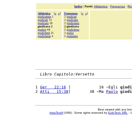
Indice
|
Parole
:
Alfabetica
-
Frequenza
-
Ro
Alfabetica
[
«
»
]
Frequenza
[
«
»
]
giudicatene
1
2
giudican
giudicati
12
2
giudicano
giudicato
18
2
giudicarmi
giudicava 2
2 giudicava
giudice
64
2
giudichino
giudicherà
21
2
giulio
giudicherai
4
2
giumento
Libro Capitolo:Versetto
1 
Ger   22:16
 |            16 ~Egli 
giudi
2 
Atti   15:38
|        38 ~Ma 
Paolo
giudi
Best viewed with any br
IntraText®
(V89) - Some rights reserved by
EuloTech SRL
- 1