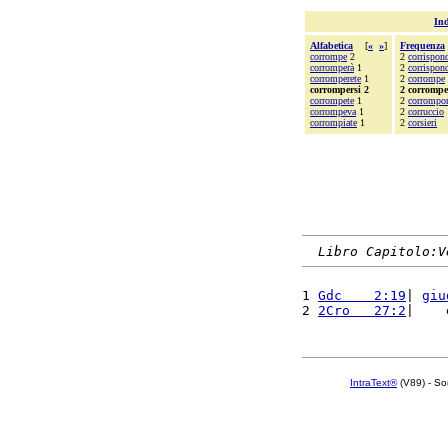
Ind
Alfabetica
[
«
»
]
Frequenza
corrompe
2
2
corrispon
corromperà
1
2
corrispon
corromperete
1
2
corrompe
corrompersi 2
2 corrompe
corrompete
1
2
corrompo
corrompeva
1
2
corruccio
corrompiate
1
2
corsieri
Libro Capitolo:V
1 
Gdc    2:19
| 
giu
2 
2Cro   27:2
|    
IntraText®
(V89) - So