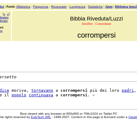
ice
|
Parole
:
Alfabetica
-
Frequenza
-
Rovesciate
-
Lunghezza
-
Statistiche
|
Aiuto
|
Biblioteca Intra
[
«
»
]
deranno
Bibbia Riveduta/Luzzi
devano
IntraText - Concordanze
rsi
no
corrompersi
ersetto
dice
 moriva, 
tornavano
 a 
corrompersi
 più dei loro 
padri
,
e il 
popolo
continuava
 a 
corrompersi
Best viewed with any browser at 800x600 or 768x1024 on Tablet PC
me rights reserved by
EuloTech SRL
- 1996-2007. Content in this page is licensed under a
Creat