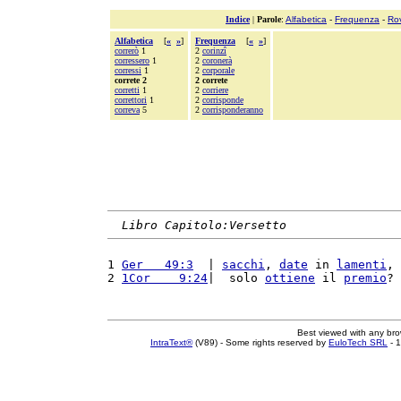
Indice
|
Parole
:
Alfabetica
-
Frequenza
-
Ro
Alfabetica
[
«
»
]
Frequenza
[
«
»
]
correrò
1
2
corinzî
corressero
1
2
coronerà
corressi
1
2
corporale
correte 2
2 correte
corretti
1
2
corriere
correttori
1
2
corrisponde
correva
5
2
corrisponderanno
Libro Capitolo:Versetto
1 
Ger   49:3
  | 
sacchi
, 
date
 in 
lamenti
, 
2 
1Cor    9:24
|  solo 
ottiene
 il 
premio
? 
Best viewed with any br
IntraText®
(V89) - Some rights reserved by
EuloTech SRL
- 1