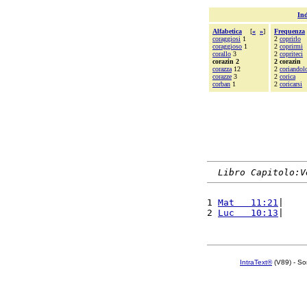
Ind
Alfabetica
[
«
»
]
Frequenza
coraggiosi
1
2
coprirlo
coraggioso
1
2
coprirmi
corallo
3
2
copriteci
corazin 2
2 corazin
corazza
12
2
coriandol
corazze
3
2
corica
corban
1
2
coricarsi
Libro Capitolo:V
1 
Mat   11:21
|    
2 
Luc   10:13
|    
IntraText®
(V89) - So