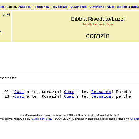
ice
|
Parole
:
Alfabetica
-
Frequenza
-
Rovesciate
-
Lunghezza
-
Statistiche
|
Aiuto
|
Biblioteca Intra
[
«
»
]
Bibbia Riveduta/Luzzi
IntraText - Concordanze
o
corazin
ersetto
  21 ~
Guai
 a te, 
Corazin
! 
Guai
 a te, 
Betsaida
! Perché

  13 ~
Guai
 a te, 
Corazin
! 
Guai
 a te, 
Betsaida
Best viewed with any browser at 800x600 or 768x1024 on Tablet PC
me rights reserved by
EuloTech SRL
- 1996-2007. Content in this page is licensed under a
Creat