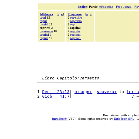
Indice
|
Parole
:
Alfabetica
-
Frequenza
-
Ro
Alfabetica
[
«
»
]
Frequenza
[
«
»
]
coprì
13
2
coperchio
coprir
3
2
copersero
coprirà
13
2
copri
coprirai 2
2 coprirai
copriranno
10
2
coprirlo
coprirci
1
2
coprirmi
coprire
17
2
copriteci
Libro Capitolo:Versetto
1 
Deu   23:13
| 
bisogni
, 
scaverai
 la 
terra
2 
Giob   41:7
|                        7 ~
Best viewed with any br
IntraText®
(V89) - Some rights reserved by
EuloTech SRL
- 1