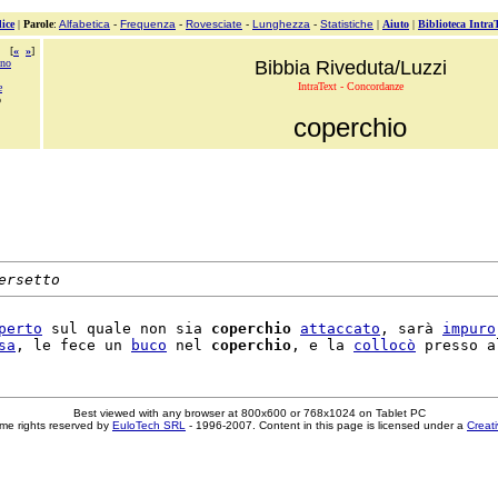
ice
|
Parole
:
Alfabetica
-
Frequenza
-
Rovesciate
-
Lunghezza
-
Statistiche
|
Aiuto
|
Biblioteca Intra
[
«
»
]
ono
Bibbia Riveduta/Luzzi
IntraText - Concordanze
e
o
coperchio
ersetto
perto
 sul quale non sia 
coperchio
attaccato
, sarà 
impuro
sa
, le fece un 
buco
 nel 
coperchio
, e la 
collocò
Best viewed with any browser at 800x600 or 768x1024 on Tablet PC
me rights reserved by
EuloTech SRL
- 1996-2007. Content in this page is licensed under a
Creat