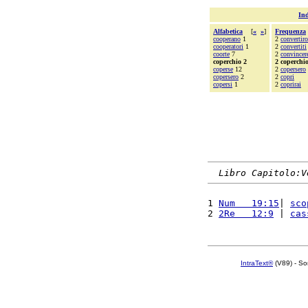
Ind
Alfabetica
[
«
»
]
Frequenza
cooperano
1
2
convertir
cooperatori
1
2
convertiti
coorte
7
2
convincer
coperchio 2
2 coperchi
coperse
12
2
copersero
copersero
2
2
copri
copersi
1
2
coprirai
Libro Capitolo:V
1 
Num   19:15
| 
sco
2 
2Re   12:9
 | 
cas
IntraText®
(V89) - So