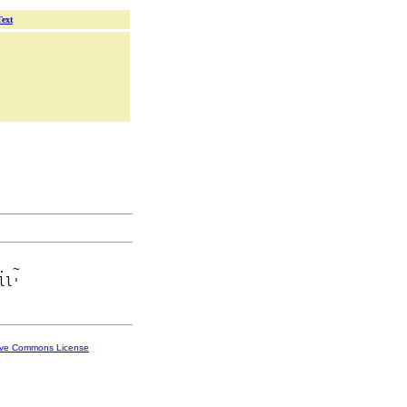
Text
. ~

ive Commons License