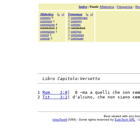
Indice
|
Parole
:
Alfabetica
-
Frequenza
-
Ro
Alfabetica
[
«
»
]
Frequenza
[
«
»
]
contento
9
2
contendevano
contenuto
1
2
contenga
contenzione
4
2
contenti
contenziosi 2
2 contenziosi
contenzioso
1
2
contigua
conterà
3
2
continenza
conterai
3
2
continuate
Libro Capitolo:Versetto
1 
Rom    2:8
|  8 ~ma a quelli che son 
con
2 
Tit    3:2
| d'alcuno, che non siano 
con
Best viewed with any br
IntraText®
(V89) - Some rights reserved by
EuloTech SRL
- 1