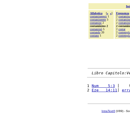
Ind
Alfabetica
[
«
»
]
Frequenza
contamineresti
1
2
contamina
contaminerete
3
2
contamine
contamini
2
2
contamini
contaminino 2
2 contamin
contaminò
5
2
contar
contando
20
2
contempl
contano
1
2
contempla
Libro Capitolo:V
1 
Num    5:3
 |    
2 
Eze   14:11
| 
err
IntraText®
(V89) - So