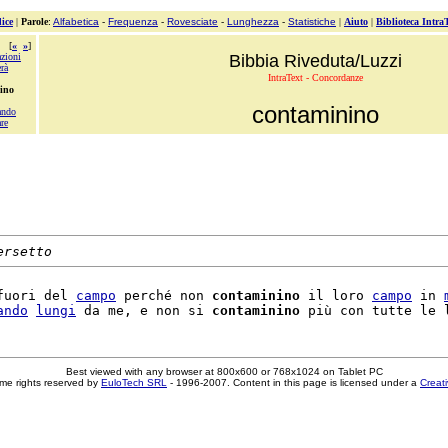
ice
|
Parole
:
Alfabetica
-
Frequenza
-
Rovesciate
-
Lunghezza
-
Statistiche
|
Aiuto
|
Biblioteca Intra
[
«
»
]
zioni
Bibbia Riveduta/Luzzi
rà
IntraText - Concordanze
ino
contaminino
ando
re
ersetto
fuori del 
campo
 perché non 
contaminino
 il loro 
campo
 in 
ando
lungi
 da me, e non si 
contaminino
 più con tutte le 
Best viewed with any browser at 800x600 or 768x1024 on Tablet PC
me rights reserved by
EuloTech SRL
- 1996-2007. Content in this page is licensed under a
Creat