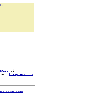
Text
mezzo
 al

loro 
trasgressioni
ive Commons License