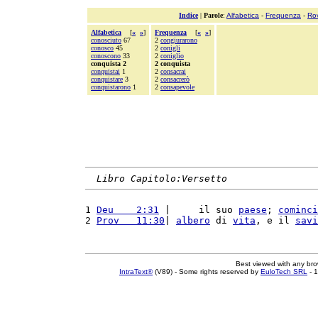
Indice
|
Parole
:
Alfabetica
-
Frequenza
-
Ro
Alfabetica
[
«
»
]
Frequenza
[
«
»
]
conosciuto
67
2
congiurarono
conosco
45
2
conigli
conoscono
33
2
coniglio
conquista 2
2 conquista
conquistai
1
2
consacrai
conquistare
3
2
consacrerò
conquistarono
1
2
consapevole
Libro Capitolo:Versetto
1 
Deu    2:31
 |     il suo 
paese
; 
cominci
2 
Prov   11:30
| 
albero
 di 
vita
, e il 
savi
Best viewed with any br
IntraText®
(V89) - Some rights reserved by
EuloTech SRL
- 1