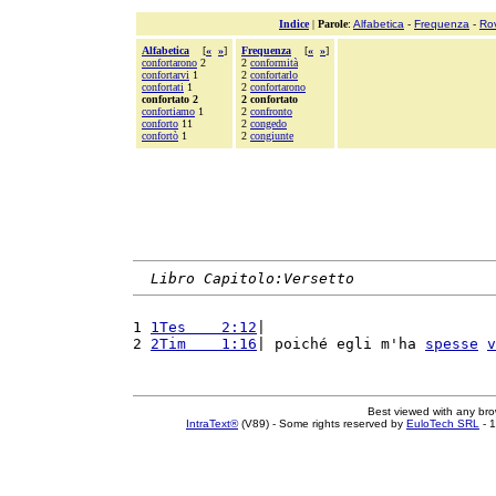
Indice
|
Parole
:
Alfabetica
-
Frequenza
-
Ro
Alfabetica
[
«
»
]
Frequenza
[
«
»
]
confortarono
2
2
conformità
confortarvi
1
2
confortarlo
confortati
1
2
confortarono
confortato 2
2 confortato
confortiamo
1
2
confronto
conforto
11
2
congedo
confortò
1
2
congiunte
Libro Capitolo:Versetto
1 
1Tes    2:12
|                          
2 
2Tim    1:16
| poiché egli m'ha 
spesse
v
Best viewed with any br
IntraText®
(V89) - Some rights reserved by
EuloTech SRL
- 1