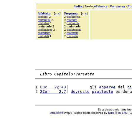
Indice
|
Parole
:
Alfabetica
-
Frequenza
-
Ro
Alfabetica
[
«
»
]
Frequenza
[
«
»
]
conformi
2
2
conformerai
conformità
2
2
conformi
confortare
1
2
conformità
confortarlo 2
2 confortarlo
confortarono
2
2
confortarono
confortarvi
1
2
confortato
confortati
1
2
confronto
Libro Capitolo:Versetto
1 
Luc   22:43
|         gli 
apparve
 dal 
ci
2 
2Cor    2:7
| 
dovreste
piuttosto
 perdona
Best viewed with any br
IntraText®
(V89) - Some rights reserved by
EuloTech SRL
- 1