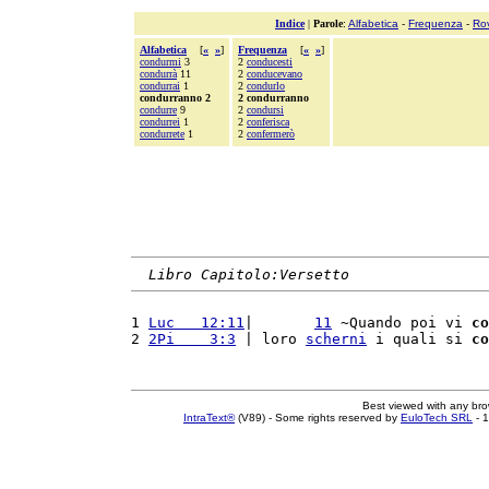
Indice
|
Parole
:
Alfabetica
-
Frequenza
-
Ro
Alfabetica
[
«
»
]
Frequenza
[
«
»
]
condurmi
3
2
conducesti
condurrà
11
2
conducevano
condurrai
1
2
condurlo
condurranno 2
2 condurranno
condurre
9
2
condursi
condurrei
1
2
conferisca
condurrete
1
2
confermerò
Libro Capitolo:Versetto
1 
Luc   12:11
|       
11
 ~Quando poi vi 
co
2 
2Pi    3:3
 | loro 
scherni
 i quali si 
co
Best viewed with any br
IntraText®
(V89) - Some rights reserved by
EuloTech SRL
- 1