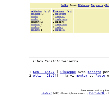
Indice
|
Parole
:
Alfabetica
-
Frequenza
-
Ro
Alfabetica
[
«
»
]
Frequenza
[
«
»
]
conducono
3
2
condottiero
condur
1
2
conducesti
condurci
4
2
conducevano
condurlo 2
2 condurlo
condurmi
3
2
condurranno
condurrà
11
2
condursi
condurrai
1
2
conferisca
Libro Capitolo:Versetto
1 
Gen   45:27
 | 
Giuseppe
 avea 
mandato
 per
2 
Atti   23:24
|   farvi 
montar
 su 
Paolo
 e
Best viewed with any br
IntraText®
(V89) - Some rights reserved by
EuloTech SRL
- 1