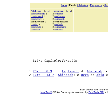
Indice
|
Parole
:
Alfabetica
-
Frequenza
-
Ro
Alfabetica
[
«
»
]
Frequenza
[
«
»
]
conducetemelo
1
2
condotte
conducetemi
1
2
condottiero
conducetevi
5
2
conducesti
conducevano 2
2 conducevano
conduci
4
2
condurlo
conduciate
1
2
condurranno
conducili
1
2
condursi
Libro Capitolo:Versetto
1 
2Sa    6:3
 |   
figliuoli
 di 
Abinadab
, 
c
2 
1Cro   13:7
| 
Abinadab
; e 
Uzza
 ed 
Ahio
c
Best viewed with any br
IntraText®
(V89) - Some rights reserved by
EuloTech SRL
- 1