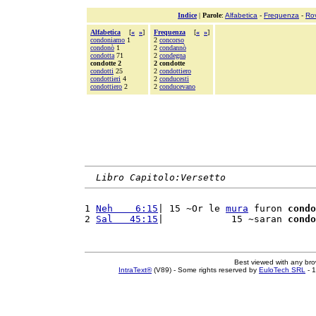
Indice
|
Parole
:
Alfabetica
-
Frequenza
-
Ro
Alfabetica
[
«
»
]
Frequenza
[
«
»
]
condoniamo
1
2
concorso
condonò
1
2
condannò
condotta
71
2
condegna
condotte 2
2 condotte
condotti
25
2
condottiero
condottieri
4
2
conducesti
condottiero
2
2
conducevano
Libro Capitolo:Versetto
1 
Neh    6:15
| 15 ~Or le 
mura
 furon 
condo
2 
Sal   45:15
|            15 ~saran 
condo
Best viewed with any br
IntraText®
(V89) - Some rights reserved by
EuloTech SRL
- 1