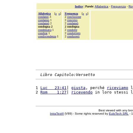
Indice
|
Parole
:
Alfabetica
-
Frequenza
-
Ro
Alfabetica
[
«
»
]
Frequenza
[
«
»
]
condanni
3
2
conclusione
condanno
1
2
concorso
condannò
2
2
condannò
condegna 2
2 condegna
condensava
1
2
condotte
condirai
1
2
condottiero
condiscendenza
1
2
conducesti
Libro Capitolo:Versetto
1 
Luc   23:41
| 
giusta
, perché 
riceviamo
 l
2 
Rom    1:27
| 
ricevendo
 in loro stessi l
Best viewed with any br
IntraText®
(V89) - Some rights reserved by
EuloTech SRL
- 1