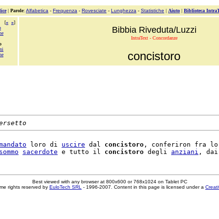
ice
|
Parole
:
Alfabetica
-
Frequenza
-
Rovesciate
-
Lunghezza
-
Statistiche
|
Aiuto
|
Biblioteca Intra
[
«
»
]
o
Bibbia Riveduta/Luzzi
ne
IntraText - Concordanze
o
ni
concistoro
ne
ersetto
mandato
 loro di 
uscire
 dal 
concistoro
, conferiron fra lo
sommo
sacerdote
 e tutto il 
concistoro
 degli 
anziani
Best viewed with any browser at 800x600 or 768x1024 on Tablet PC
me rights reserved by
EuloTech SRL
- 1996-2007. Content in this page is licensed under a
Creat