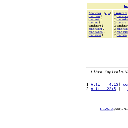
Ind
Alfabetica
[
«
»
]
Frequenza
conciliato
1
2
concertan
concimato
1
2
concessio
concime
1
2
concetto
concistoro 2
2 concistor
concittadini
2
2
concittadi
concittadino
1
2
conclusio
concluderò
1
2
concorso
Libro Capitolo:V
1 
Atti    4:15
| 
co
2 
Atti   22:5
 |   
IntraText®
(V89) - So