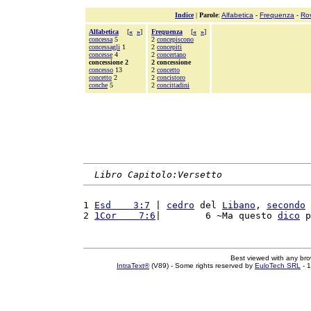
Indice
|
Parole
:
Alfabetica
-
Frequenza
-
Ro
Alfabetica
[
«
»
]
Frequenza
[
«
»
]
concessa
5
2
concepiscono
concessagli
1
2
concepiti
concesse
4
2
concertano
concessione 2
2 concessione
concesso
13
2
concetto
concetto
2
2
concistoro
conche
5
2
concittadini
Libro Capitolo:Versetto
1 
Esd    3:7
 | 
cedro
 del 
Libano
, 
secondo
 
2 
1Cor    7:6
|        6 ~Ma questo 
dico
 p
Best viewed with any br
IntraText®
(V89) - Some rights reserved by
EuloTech SRL
- 1