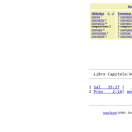
Ind
Alfabetica
[
«
»
]
Frequenza
compia
7
2
comparirò
compiaccia
1
2
comparisc
compiaccio
6
2
comparso
compiacciono 2
2 compiacc
compiace
6
2
compiacer
compiacenza
1
2
compiaci
compiacerà
2
2
compiaciu
Libro Capitolo:V
1 
Sal   35:27
 |   
2 
Prov    2:14
| 
go
IntraText®
(V89) - So