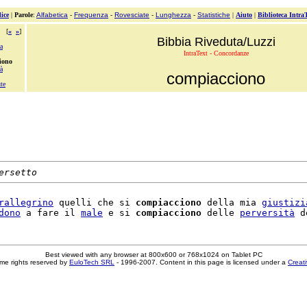
ice
|
Parole
:
Alfabetica
-
Frequenza
-
Rovesciate
-
Lunghezza
-
Statistiche
|
Aiuto
|
Biblioteca Intra
[
«
»
]
Bibbia Riveduta/Luzzi
a
IntraText - Concordanze
iono
à
compiacciono
te
ersetto
rallegrino
 quelli che si 
compiacciono
 della mia 
giustizi
dono
 a fare il 
male
 e si 
compiacciono
 delle 
perversità
 d
Best viewed with any browser at 800x600 or 768x1024 on Tablet PC
me rights reserved by
EuloTech SRL
- 1996-2007. Content in this page is licensed under a
Creat