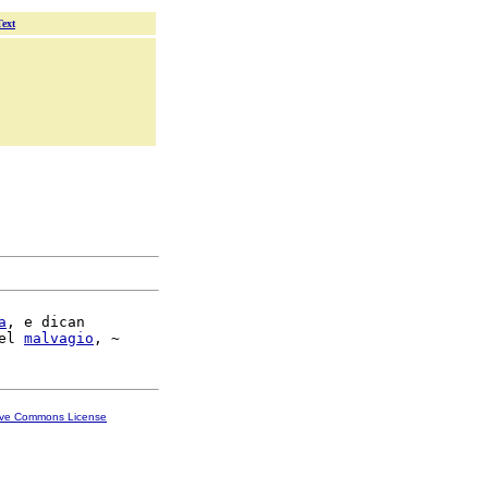
Text
a
, e dican

el 
malvagio
ive Commons License