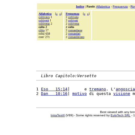
Indice
|
Parole
:
Alfabetica
-
Frequenza
-
Ro
Alfabetica
[
«
»
]
Frequenza
[
«
»
]
coltivavo
1
2
coltivata
coltiverà
1
2
coltivati
coltiverai
2
2
coltiverai
colto 2
2 colto
còlto
17
2
comandasse
colui 658
2
comandati
com' 271
2
comandavano
Libro Capitolo:Versetto
1 
Eso   15:14
|      e 
tremano
. L'
angoscia
2 
Dan   10:16
| 
motivo
 di questa 
visione
 m
Best viewed with any br
IntraText®
(V89) - Some rights reserved by
EuloTech SRL
- 1