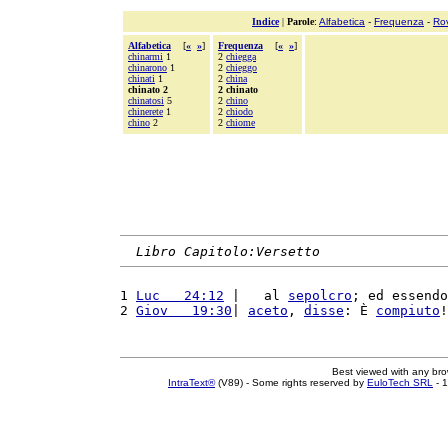
Indice
|
Parole
:
Alfabetica
-
Frequenza
-
Ro
Alfabetica
[
«
»
]
Frequenza
[
«
»
]
chinarmi
1
2
chiegga
chinarono
1
2
chieggo
chinati
1
2
china
chinato 2
2 chinato
chinatosi
5
2
chino
chinerete
1
2
chiodo
chino
2
2
chiome
Libro Capitolo:Versetto
1 
Luc   24:12
 |   al 
sepolcro
; ed essendo
2 
Giov   19:30
| 
aceto
, 
disse
: È 
compiuto
!
Best viewed with any br
IntraText®
(V89) - Some rights reserved by
EuloTech SRL
- 1