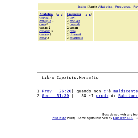
Indice
|
Parole
:
Alfabetica
-
Frequenza
-
Ro
Alfabetica
[
«
»
]
Frequenza
[
«
»
]
cespugli
2
2
cervi
cespuglio
1
2
cesellato
cessa
8
2
cespugli
cessan 2
2 cessan
cessando
3
2
cesta
cessano
1
2
chiamarti
cessar
3
2
chiamatelo
Libro Capitolo:Versetto
1 
Prov   26:20
| quando non 
c'
è 
maldicente
2 
Ger   51:30
 |   30 ~I 
prodi
 di 
Babiloni
Best viewed with any br
IntraText®
(V89) - Some rights reserved by
EuloTech SRL
- 1