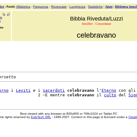
ice
|
Parole
:
Alfabetica
-
Frequenza
-
Rovesciate
-
Lunghezza
-
Statistiche
|
Aiuto
|
Biblioteca Intra
[
«
»
]
ro
Bibbia Riveduta/Luzzi
o
IntraText - Concordanze
ano
celebravano
ersetto
orno
 i 
Leviti
 e i 
sacerdoti
celebravano
 l'
Eterno
 con gli
                2 ~E mentre 
celebravano
 il 
culto
 del 
Sig
Best viewed with any browser at 800x600 or 768x1024 on Tablet PC
me rights reserved by
EuloTech SRL
- 1996-2007. Content in this page is licensed under a
Creat