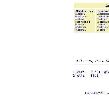
Ind
Alfabetica
[
«
»
]
Frequenza
celebrati
2
2
celebrasse
celebrato
3
2
celebratel
celebrava
3
2
celebrati
celebravano 2
2 celebrav
celebre
3
2
celebro
celebrerà
5
2
celeremo
celebrerai
5
2
celerò
Libro Capitolo:V
1 
2Cro   30:21
| 
gi
2 
Atti   13:2
 |   
IntraText®
(V89) - So