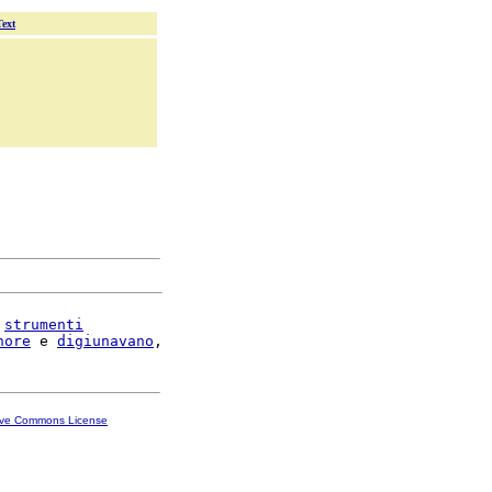
Text
 
strumenti
nore
 e 
digiunavano
ive Commons License