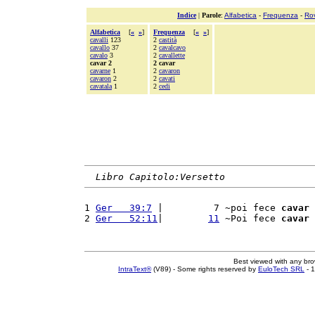
Indice
|
Parole
:
Alfabetica
-
Frequenza
-
Ro
Alfabetica
[
«
»
]
Frequenza
[
«
»
]
cavalli
123
2
castità
cavallo
37
2
cavalcavo
cavalo
3
2
cavallette
cavar 2
2 cavar
cavarne
1
2
cavaron
cavaron
2
2
cavati
cavatala
1
2
cedi
Libro Capitolo:Versetto
1 
Ger   39:7
 |         7 ~poi fece 
cavar
 
2 
Ger   52:11
|        
11
 ~Poi fece 
cavar
 
Best viewed with any br
IntraText®
(V89) - Some rights reserved by
EuloTech SRL
- 1