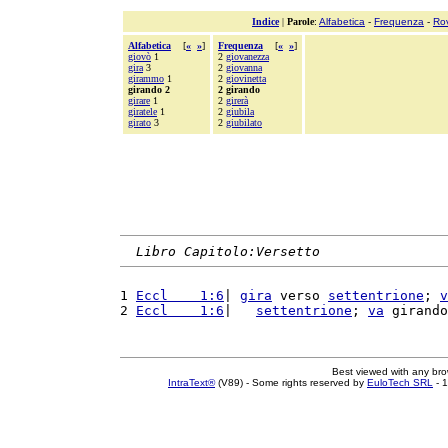
Indice
|
Parole
:
Alfabetica
-
Frequenza
-
Ro
Alfabetica
[
«
»
]
Frequenza
[
«
»
]
giovò
1
2
giovanezza
gira
3
2
giovanna
girammo
1
2
giovinetta
girando 2
2 girando
girare
1
2
girerà
giratele
1
2
giubila
girato
3
2
giubilato
Libro Capitolo:Versetto
1 
Eccl    1:6
| 
gira
 verso 
settentrione
; 
v
2 
Eccl    1:6
|   
settentrione
; 
va
 girando
Best viewed with any br
IntraText®
(V89) - Some rights reserved by
EuloTech SRL
- 1