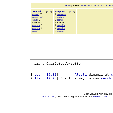
Indice
|
Parole
:
Alfabetica
-
Frequenza
-
Ro
Alfabetica
[
«
»
]
Frequenza
[
«
»
]
cantori
39
2
cantavan
cantuccio
1
2
cantine
canuti
2
2
canuti
canuto 2
2 canuto
canzone
6
2
caparbia
canzoni
6
2
caparbio
caos
1
2
caparra
Libro Capitolo:Versetto
1 
Lev   19:32
|        
Alzati
 dinanzi al 
c
2 
1Sa   12:2
 | Quanto a me, io son 
vecchi
Best viewed with any br
IntraText®
(V89) - Some rights reserved by
EuloTech SRL
- 1