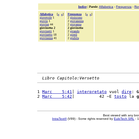
Indice
|
Parole
:
Alfabetica
-
Frequenza
-
Ro
Alfabetica
[
«
»
]
Frequenza
[
«
»
]
giovevole
1
2
gioiscono
giovin
1
2
giovanezza
giovine
44
2
giovanna
giovinetta 2
2 giovinetta
giovinetti
1
2
girando
giovinetto
18
2
girerà
giovinezza
41
2
giubila
Libro Capitolo:Versetto
1 
Marc    5:41
| 
interpretato
 vuol 
dire
: 
G
2 
Marc    5:42
|          42 ~E 
tosto
 la 
g
Best viewed with any br
IntraText®
(V89) - Some rights reserved by
EuloTech SRL
- 1