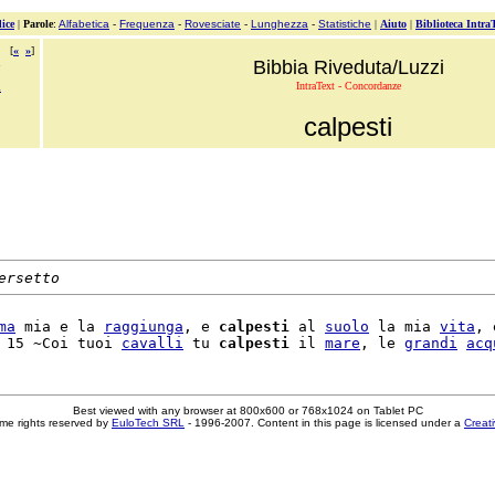
ice
|
Parole
:
Alfabetica
-
Frequenza
-
Rovesciate
-
Lunghezza
-
Statistiche
|
Aiuto
|
Biblioteca Intra
[
«
»
]
Bibbia Riveduta/Luzzi
IntraText - Concordanze
i
calpesti
ersetto
ma
 mia e la 
raggiunga
, e 
calpesti
 al 
suolo
 la mia 
vita
, e
 15 ~Coi tuoi 
cavalli
 tu 
calpesti
 il 
mare
, le 
grandi
acq
Best viewed with any browser at 800x600 or 768x1024 on Tablet PC
me rights reserved by
EuloTech SRL
- 1996-2007. Content in this page is licensed under a
Creat