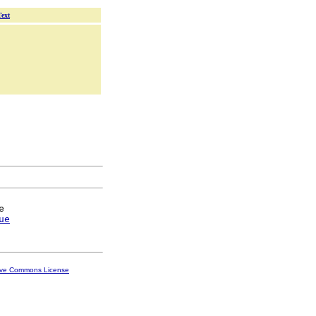
Text


ue
ive Commons License