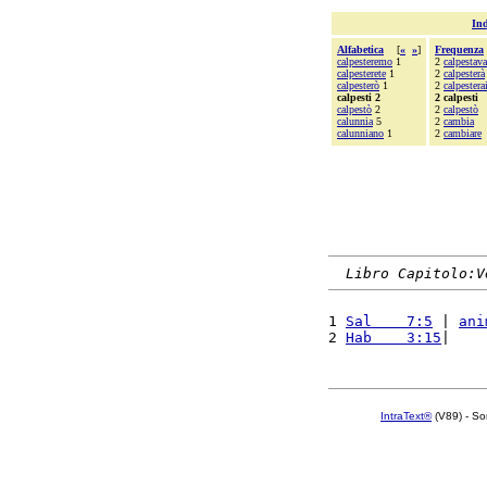
Ind
Alfabetica
[
«
»
]
Frequenza
calpesteremo
1
2
calpestava
calpesterete
1
2
calpesterà
calpesterò
1
2
calpestera
calpesti 2
2 calpesti
calpestò
2
2
calpestò
calunnia
5
2
cambia
calunniano
1
2
cambiare
Libro Capitolo:V
1 
Sal    7:5
 | 
ani
2 
Hab    3:15
|    
IntraText®
(V89) - So