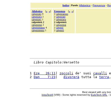
Indice
|
Parole
:
Alfabetica
-
Frequenza
-
Ro
Alfabetica
[
«
»
]
Frequenza
[
«
»
]
calpestato
9
2
calpestarono
calpestava
2
2
calpestate
calpestavi
1
2
calpestava
calpesterà 2
2 calpesterà
calpesterai
2
2
calpesterai
calpesteranno
4
2
calpesti
calpesteremo
1
2
calpestò
Libro Capitolo:Versetto
1 
Eze   26:11
| 
zoccoli
 de' suoi 
cavalli
 e
2 
Dan    7:23
|   
divorerà
 tutta la 
terra
,
Best viewed with any br
IntraText®
(V89) - Some rights reserved by
EuloTech SRL
- 1