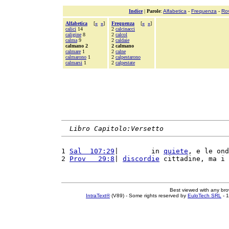
Indice
|
Parole
:
Alfabetica
-
Frequenza
-
Ro
Alfabetica
[
«
»
]
Frequenza
[
«
»
]
calici
14
2
calcinacci
caligine
8
2
calcol
calma
9
2
caldaie
calmano 2
2 calmano
calmare
1
2
calne
calmarono
1
2
calpestarono
calmarsi
1
2
calpestate
Libro Capitolo:Versetto
1 
Sal  107:29
|        in 
quiete
, e le ond
2 
Prov   29:8
| 
discordie
 cittadine, ma i 
Best viewed with any br
IntraText®
(V89) - Some rights reserved by
EuloTech SRL
- 1