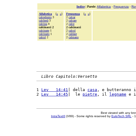
Indice
|
Parole
:
Alfabetica
-
Frequenza
-
Ro
Alfabetica
[
«
»
]
Frequenza
[
«
»
]
calcedonio
3
2
calcar
calcherà
3
2
calcare
calcina
4
2
calce
calcinacci 2
2 calcinacci
calcinate
1
2
calcol
calcinato
1
2
caldaie
calcol
2
2
calmano
Libro Capitolo:Versetto
1 
Lev   14:41
| della 
casa
, e butteranno i
2 
Lev   14:45
|  le 
pietre
, il 
legname
 e i
Best viewed with any br
IntraText®
(V89) - Some rights reserved by
EuloTech SRL
- 1