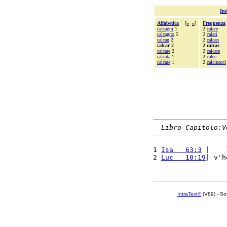
Ind
Alfabetica
[
«
»
]
Frequenza
calcagni
1
2
calare
calcagno
5
2
calati
calcan
2
2
calcan
calcar 2
2 calcar
calcare
2
2
calcare
calcata
1
2
calce
calcate
1
2
calcinacci
Libro Capitolo:V
1 
Isa   63:3
 |    
2 
Luc   10:19
| v'h
IntraText®
(V89) - So