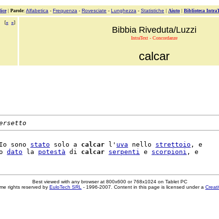
ice
|
Parole
:
Alfabetica
-
Frequenza
-
Rovesciate
-
Lunghezza
-
Statistiche
|
Aiuto
|
Biblioteca Intra
[
«
»
]
Bibbia Riveduta/Luzzi
IntraText - Concordanze
calcar
ersetto
Io sono 
stato
 solo a 
calcar
 l'
uva
 nello 
strettoio
, e

o 
dato
 la 
potestà
 di 
calcar
serpenti
 e 
scorpioni
Best viewed with any browser at 800x600 or 768x1024 on Tablet PC
me rights reserved by
EuloTech SRL
- 1996-2007. Content in this page is licensed under a
Creat