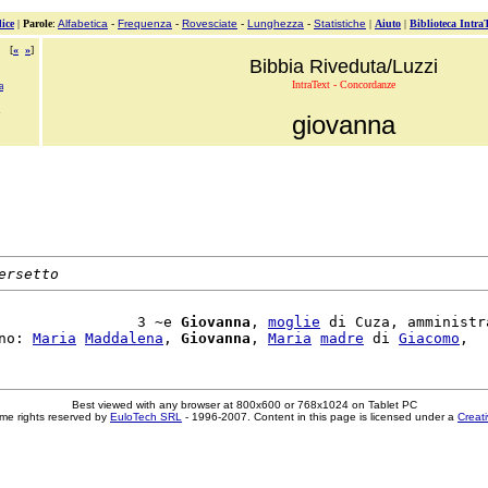
ice
|
Parole
:
Alfabetica
-
Frequenza
-
Rovesciate
-
Lunghezza
-
Statistiche
|
Aiuto
|
Biblioteca Intra
[
«
»
]
Bibbia Riveduta/Luzzi
IntraText - Concordanze
a
giovanna
ersetto
                3 ~e 
Giovanna
, 
moglie
 di Cuza, amministra
no: 
Maria
Maddalena
, 
Giovanna
, 
Maria
madre
 di 
Giacomo
Best viewed with any browser at 800x600 or 768x1024 on Tablet PC
me rights reserved by
EuloTech SRL
- 1996-2007. Content in this page is licensed under a
Creat