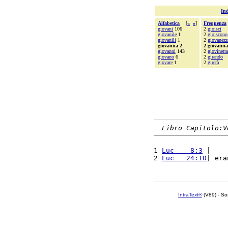
Ind
Alfabetica
[
«
»
]
Frequenza
giovani
106
2
gioisci
giovanile
1
2
gioiscono
giovanili
1
2
giovanezz
giovanna 2
2 giovanna
giovanni
143
2
giovinetta
giovano
6
2
girando
giovare
1
2
girerà
Libro Capitolo:V
1 
Luc    8:3
 |    
2 
Luc   24:10
| era
IntraText®
(V89) - So