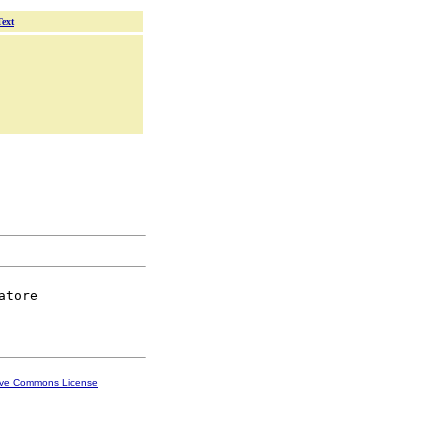
Text
tore

ive Commons License