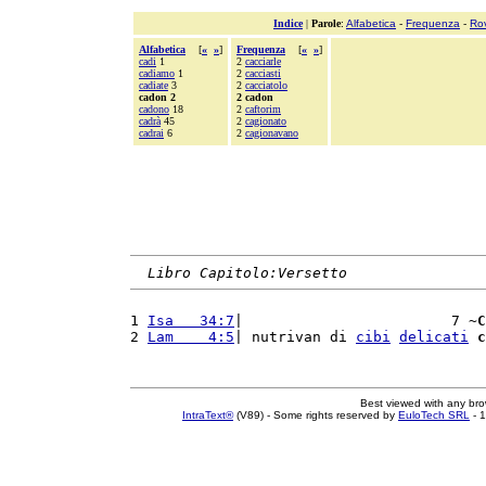
Indice
|
Parole
:
Alfabetica
-
Frequenza
-
Ro
Alfabetica
[
«
»
]
Frequenza
[
«
»
]
cadi
1
2
cacciarle
cadiamo
1
2
cacciasti
cadiate
3
2
cacciatolo
cadon 2
2 cadon
cadono
18
2
caftorim
cadrà
45
2
cagionato
cadrai
6
2
cagionavano
Libro Capitolo:Versetto
1 
Isa   34:7
|                        7 ~
C
2 
Lam    4:5
| nutrivan di 
cibi
delicati
c
Best viewed with any br
IntraText®
(V89) - Some rights reserved by
EuloTech SRL
- 1