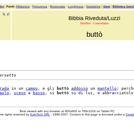
ice
|
Parole
:
Alfabetica
-
Frequenza
-
Rovesciate
-
Lunghezza
-
Statistiche
|
Aiuto
|
Biblioteca Intra
[
«
»
]
Bibbia Riveduta/Luzzi
IntraText - Concordanze
buttò
ersetto
rada
 in un 
campo
, e gli 
buttò
addosso
 un 
mantello
; perché
aolo
, 
sceso
 a 
basso
, si 
buttò
Best viewed with any browser at 800x600 or 768x1024 on Tablet PC
me rights reserved by
EuloTech SRL
- 1996-2007. Content in this page is licensed under a
Creat