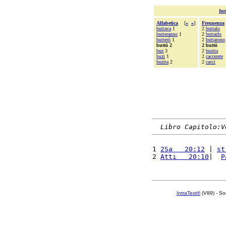
Ind
Alfabetica
[
«
»
]
Frequenza
buttava
1
2
buttalo
butteranno
1
2
buttarlo
butterò
1
2
buttarono
buttò 2
2 buttò
buz
3
2
buzita
buzi
1
2
caccerete
buzita
2
2
cacci
Libro Capitolo:V
1 
2Sa   20:12
 | 
st
2 
Atti   20:10
|  
P
IntraText®
(V89) - So