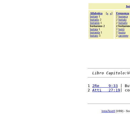
Ind
Alfabetica
[
«
»
]
Frequenza
buttare
1
2
burrasca
buttarlo
2
2
buttalo
buttaron
1
2
buttarlo
buttarono 2
2 buttaron
buttata
1
2
buttò
buttatela
1
2
buzita
buttato
3
2
caccerete
Libro Capitolo:V
1 
2Re    9:33
 | Bu
2 
Atti   27:19
| co
IntraText®
(V89) - So