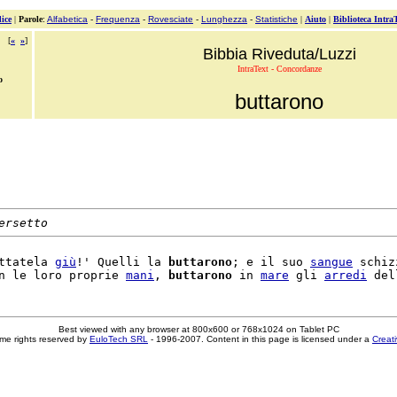
ice
|
Parole
:
Alfabetica
-
Frequenza
-
Rovesciate
-
Lunghezza
-
Statistiche
|
Aiuto
|
Biblioteca Intra
[
«
»
]
Bibbia Riveduta/Luzzi
IntraText - Concordanze
o
buttarono
ersetto
ttatela 
giù
!' Quelli la 
buttarono
; e il suo 
sangue
 schizz
n le loro proprie 
mani
, 
buttarono
 in 
mare
 gli 
arredi
Best viewed with any browser at 800x600 or 768x1024 on Tablet PC
me rights reserved by
EuloTech SRL
- 1996-2007. Content in this page is licensed under a
Creat