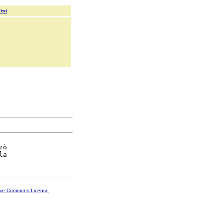
Text
ò

ive Commons License