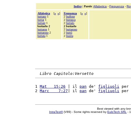
Indice
|
Parole
:
Alfabetica
-
Frequenza
-
Ro
Alfabetica
[
«
»
]
Frequenza
[
«
»
]
buttano
1
2
buffone
buttar
1
2
burrasca
buttare
1
2
buttalo
buttarlo 2
2 buttarlo
buttaron
1
2
buttarono
buttarono
2
2
buttò
buttata
1
2
buzita
Libro Capitolo:Versetto
1 
Mat   15:26
 | il 
pan
 de' 
figliuoli
 per 
2 
Marc    7:27
| il 
pan
 de' 
figliuoli
 per 
Best viewed with any br
IntraText®
(V89) - Some rights reserved by
EuloTech SRL
- 1