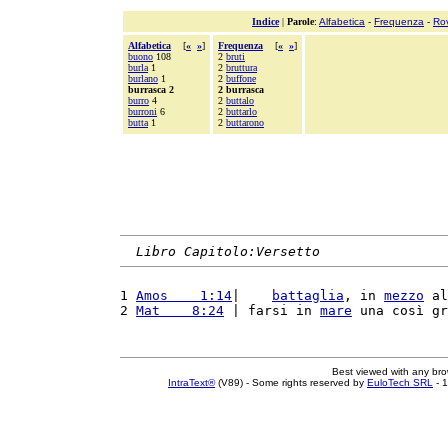
Indice
|
Parole
:
Alfabetica
-
Frequenza
-
Ro
Alfabetica
[
«
»
]
Frequenza
[
«
»
]
buono
108
2
bruti
burla
1
2
bruttura
burlano
1
2
buffone
burrasca 2
2 burrasca
burro
4
2
buttalo
burroni
6
2
buttarlo
butta
1
2
buttarono
Libro Capitolo:Versetto
1 
Amos    1:14
|    
battaglia
, in 
mezzo
 al
2 
Mat    8:24
 | farsi in 
mare
 una così gr
Best viewed with any br
IntraText®
(V89) - Some rights reserved by
EuloTech SRL
- 1