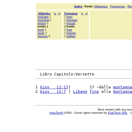
Indice
|
Parole
:
Alfabetica
-
Frequenza
-
Ro
Alfabetica
[
«
»
]
Frequenza
[
«
»
]
brulicano
1
2
bruci
brulicherà
1
2
bruciasse
brulicò
1
2
bruciati
brulla 2
2 brulla
brulli
1
2
bruti
bruno
3
2
bruttura
bruscolo
6
2
buffone
Libro Capitolo:Versetto
1 
Gios   11:17
|        17 ~dalla 
montagna
2 
Gios   12:7
 | 
Libano
fino
 alla 
montagna
Best viewed with any br
IntraText®
(V89) - Some rights reserved by
EuloTech SRL
- 1